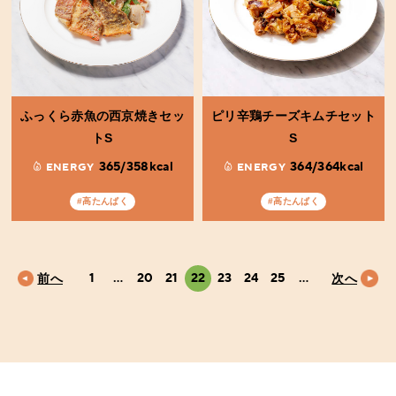
ふっくら赤魚の西京焼きセッ
ピリ辛鶏チーズキムチセット
トS
S
365/358kcal
364/364kcal
ENERGY
ENERGY
#高たんぱく
#高たんぱく
1
…
20
21
22
23
24
25
…
前へ
次へ