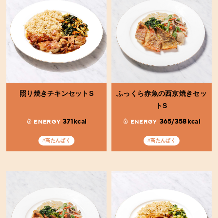
照り焼きチキンセットS
ふっくら赤魚の西京焼きセッ
トS
371kcal
365/358kcal
ENERGY
ENERGY
#高たんぱく
#高たんぱく