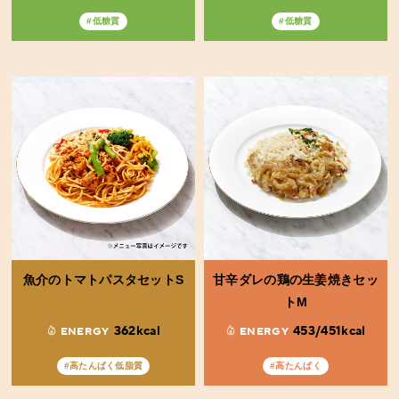
#低糖質
#低糖質
魚介のトマトパスタセットS
甘辛ダレの鶏の生姜焼きセッ
トM
362kcal
453/451kcal
ENERGY
ENERGY
#高たんぱく低脂質
#高たんぱく